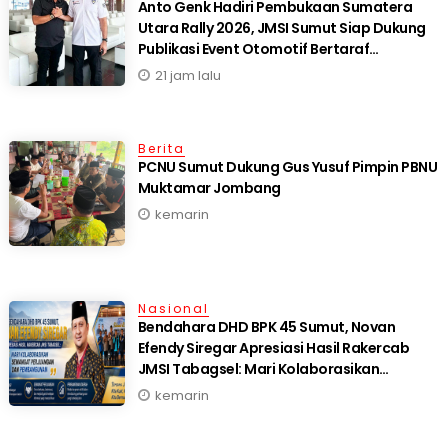
Anto Genk Hadiri Pembukaan Sumatera
Utara Rally 2026, JMSI Sumut Siap Dukung
Publikasi Event Otomotif Bertaraf
Internasional*
21 jam lalu
Berita
PCNU Sumut Dukung Gus Yusuf Pimpin PBNU
Muktamar Jombang
kemarin
Nasional
Bendahara DHD BPK 45 Sumut, Novan
Efendy Siregar Apresiasi Hasil Rakercab
JMSI Tabagsel: Mari Kolaborasikan
Semangat Perjuangan dan Pembangunan
kemarin