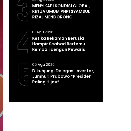
3
MENYIKAPI KONDISI GLOBAL,
KETUA UMUM PNPI SYAMSUL
RIZAL MENDORONG
PEMERINTAH MEMPERKUAT
4
SISTEM DAN INFRASTRUKTUR
01 Agu 2026
INTELIJEN NEGARA
Ketika Rekaman Berusia
Hampir Seabad Bertemu
Kembali dengan Pewaris
Tradisinya
5
05 Agu 2026
Dikunjungi Delegasi Investor,
Jumhur: Prabowo “Presiden
Paling Hijau”