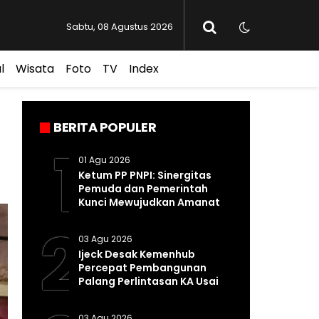
Sabtu, 08 Agustus 2026
l
Wisata
Foto
TV
Index
BERITA POPULER
1
01 Agu 2026
Ketum PP PNPI: Sinergitas
Pemuda dan Pemerintah
Kunci Mewujudkan Amanat
Pasal 33 UUD 1945
2
03 Agu 2026
Ijeck Desak Kemenhub
Percepat Pembangunan
Palang Perlintasan KA Usai
Kecelakaan Maut di
Perbaungan
03 Agu 2026