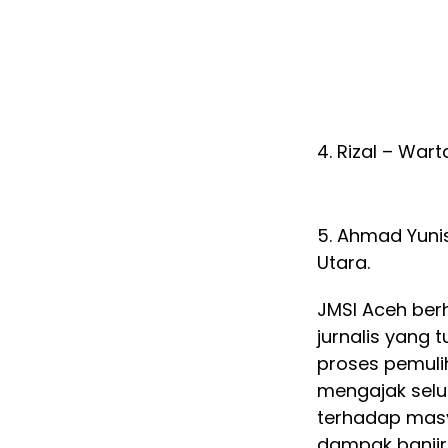
4. Rizal – War
5. Ahmad Yunis
Utara.
JMSI Aceh ber
jurnalis yang
proses pemulih
mengajak selu
terhadap masy
dampak banjir