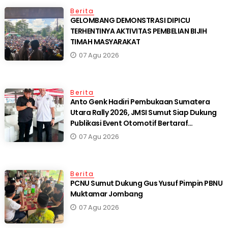
Berita
GELOMBANG DEMONSTRASI DIPICU
TERHENTINYA AKTIVITAS PEMBELIAN BIJIH
TIMAH MASYARAKAT
07 Agu 2026
Berita
Anto Genk Hadiri Pembukaan Sumatera
Utara Rally 2026, JMSI Sumut Siap Dukung
Publikasi Event Otomotif Bertaraf
Internasional*
07 Agu 2026
Berita
PCNU Sumut Dukung Gus Yusuf Pimpin PBNU
Muktamar Jombang
07 Agu 2026