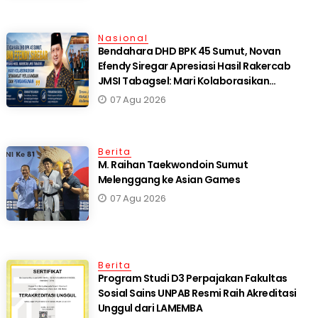
Nasional
Bendahara DHD BPK 45 Sumut, Novan
Efendy Siregar Apresiasi Hasil Rakercab
JMSI Tabagsel: Mari Kolaborasikan
Semangat Perjuangan dan Pembangunan
07 Agu 2026
Berita
M. Raihan Taekwondoin Sumut
Melenggang ke Asian Games
07 Agu 2026
Berita
Program Studi D3 Perpajakan Fakultas
Sosial Sains UNPAB Resmi Raih Akreditasi
Unggul dari LAMEMBA