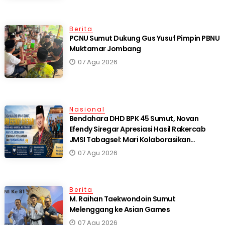
Berita
PCNU Sumut Dukung Gus Yusuf Pimpin PBNU
Muktamar Jombang
07 Agu 2026
Nasional
Bendahara DHD BPK 45 Sumut, Novan
Efendy Siregar Apresiasi Hasil Rakercab
JMSI Tabagsel: Mari Kolaborasikan
Semangat Perjuangan dan Pembangunan
07 Agu 2026
Berita
M. Raihan Taekwondoin Sumut
Melenggang ke Asian Games
07 Agu 2026