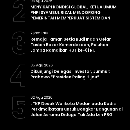
2
03 Agu 2026
MENYIKAPI KONDISI GLOBAL, KETUA UMUM
PNPI SYAMSUL RIZAL MENDORONG
PEMERINTAH MEMPERKUAT SISTEM DAN
INFRASTRUKTUR INTELIJEN NEGARA
3
2 jam lalu
Remaja Taman Setia Budi Indah Gelar
Tasbih Bazar Kemerdekaan, Puluhan
Lomba Ramaikan HUT ke-81 RI.
4
05 Agu 2026
Dikunjungi Delegasi Investor, Jumhur:
Prabowo “Presiden Paling Hijau”
5
02 Agu 2026
LTKP Desak Walikota Medan pada Kadis
Perkimcikataru untuk Bongkar Bangunan di
Jalan Asrama Diduga Tak Ada Izin PBG