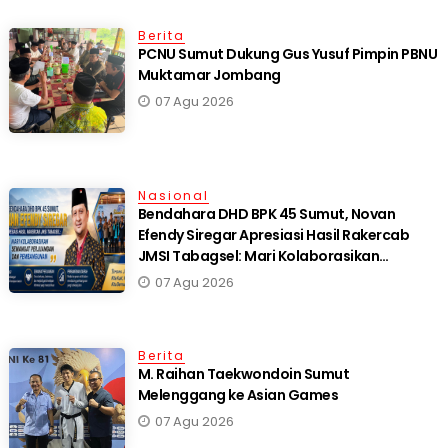
Berita
PCNU Sumut Dukung Gus Yusuf Pimpin PBNU
Muktamar Jombang
07 Agu 2026
Nasional
Bendahara DHD BPK 45 Sumut, Novan
Efendy Siregar Apresiasi Hasil Rakercab
JMSI Tabagsel: Mari Kolaborasikan
Semangat Perjuangan dan Pembangunan
07 Agu 2026
Berita
M. Raihan Taekwondoin Sumut
Melenggang ke Asian Games
07 Agu 2026