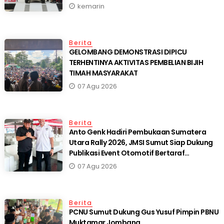
kemarin
Berita
GELOMBANG DEMONSTRASI DIPICU
TERHENTINYA AKTIVITAS PEMBELIAN BIJIH
TIMAH MASYARAKAT
07 Agu 2026
Berita
Anto Genk Hadiri Pembukaan Sumatera
Utara Rally 2026, JMSI Sumut Siap Dukung
Publikasi Event Otomotif Bertaraf
Internasional*
07 Agu 2026
Berita
PCNU Sumut Dukung Gus Yusuf Pimpin PBNU
Muktamar Jombang