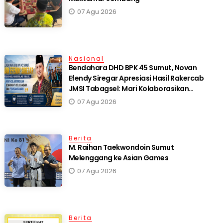
07 Agu 2026
Nasional
Bendahara DHD BPK 45 Sumut, Novan
Efendy Siregar Apresiasi Hasil Rakercab
JMSI Tabagsel: Mari Kolaborasikan
Semangat Perjuangan dan Pembangunan
07 Agu 2026
Berita
M. Raihan Taekwondoin Sumut
Melenggang ke Asian Games
07 Agu 2026
Berita