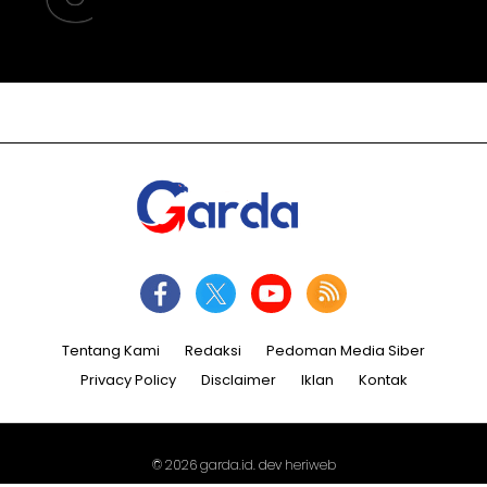
Tentang Kami
Redaksi
Pedoman Media Siber
Privacy Policy
Disclaimer
Iklan
Kontak
© 2026
garda.id
. dev
heriweb