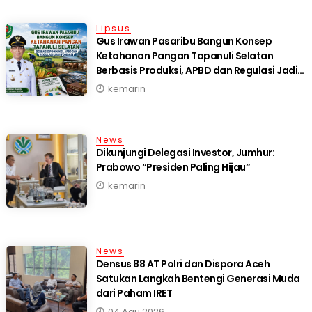
Lipsus
Gus Irawan Pasaribu Bangun Konsep
Ketahanan Pangan Tapanuli Selatan
Berbasis Produksi, APBD dan Regulasi Jadi
Fondasi
kemarin
News
Dikunjungi Delegasi Investor, Jumhur:
Prabowo “Presiden Paling Hijau”
kemarin
News
Densus 88 AT Polri dan Dispora Aceh
Satukan Langkah Bentengi Generasi Muda
dari Paham IRET
04 Agu 2026