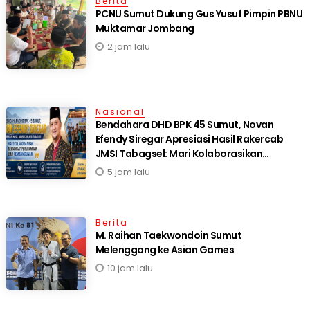
Berita
PCNU Sumut Dukung Gus Yusuf Pimpin PBNU
Muktamar Jombang
2 jam lalu
Nasional
Bendahara DHD BPK 45 Sumut, Novan
Efendy Siregar Apresiasi Hasil Rakercab
JMSI Tabagsel: Mari Kolaborasikan
Semangat Perjuangan dan Pembangunan
5 jam lalu
Berita
M. Raihan Taekwondoin Sumut
Melenggang ke Asian Games
10 jam lalu