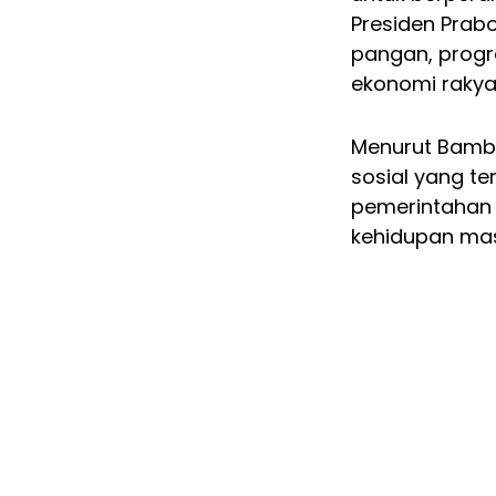
Presiden Prab
pangan, progr
ekonomi rakyat
Menurut Bam
sosial yang t
pemerintahan
kehidupan mas