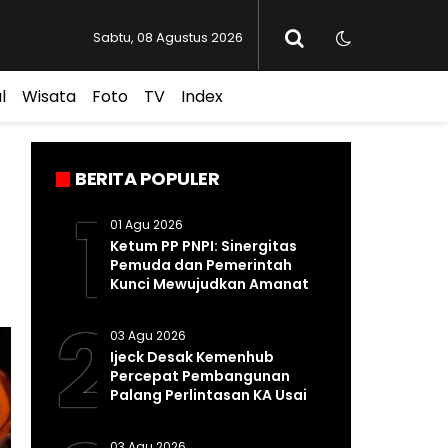
Sabtu, 08 Agustus 2026
l
Wisata
Foto
TV
Index
BERITA POPULER
1
01 Agu 2026
Ketum PP PNPI: Sinergitas
Pemuda dan Pemerintah
Kunci Mewujudkan Amanat
Pasal 33 UUD 1945
2
03 Agu 2026
Ijeck Desak Kemenhub
Percepat Pembangunan
Palang Perlintasan KA Usai
Kecelakaan Maut di
Perbaungan
03 Agu 2026