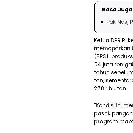
Baca Juga
Pak Nas, 
Ketua DPR RI ke
memaparkan ba
(BPS), produks
54 juta ton ga
tahun sebelumn
ton, sementara
278 ribu ton.
"Kondisi ini 
pasok pangan 
program makan 