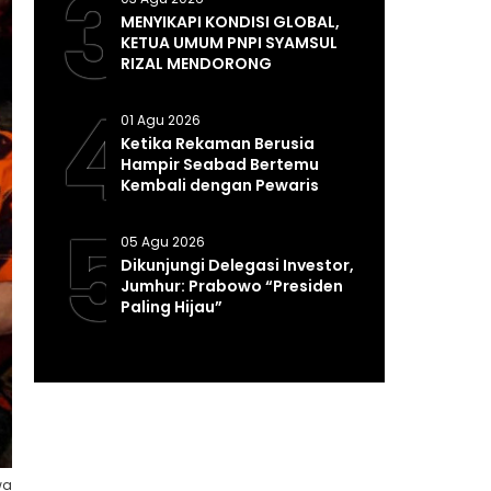
3
MENYIKAPI KONDISI GLOBAL,
KETUA UMUM PNPI SYAMSUL
RIZAL MENDORONG
PEMERINTAH MEMPERKUAT
4
SISTEM DAN INFRASTRUKTUR
01 Agu 2026
INTELIJEN NEGARA
Ketika Rekaman Berusia
Hampir Seabad Bertemu
Kembali dengan Pewaris
Tradisinya
5
05 Agu 2026
Dikunjungi Delegasi Investor,
Jumhur: Prabowo “Presiden
Paling Hijau”
wa