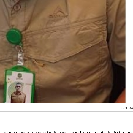
Istime
nyaan besar kembali mencuat dari publik: Ada a