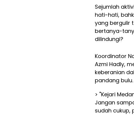
Sejumlah aktiv
hati-hati, bah
yang bergulir 
bertanya-tany
dilindungi?
Koordinator Na
Azmi Hadly, m
keberanian da
pandang bulu.
> "Kejari Meda
Jangan sampai 
sudah cukup, p