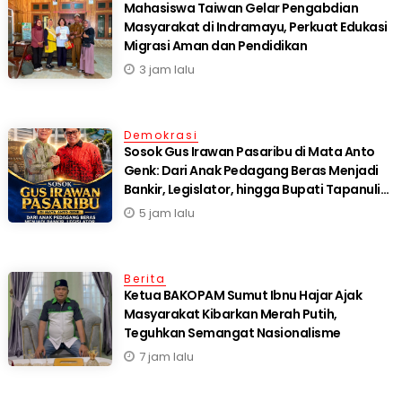
Mahasiswa Taiwan Gelar Pengabdian
Masyarakat di Indramayu, Perkuat Edukasi
Migrasi Aman dan Pendidikan
3 jam lalu
Demokrasi
Sosok Gus Irawan Pasaribu di Mata Anto
Genk: Dari Anak Pedagang Beras Menjadi
Bankir, Legislator, hingga Bupati Tapanuli
Selatan
5 jam lalu
Berita
Ketua BAKOPAM Sumut Ibnu Hajar Ajak
Masyarakat Kibarkan Merah Putih,
Teguhkan Semangat Nasionalisme
7 jam lalu