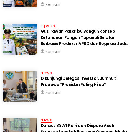
kemarin
Lipsus
Gus Irawan Pasaribu Bangun Konsep
Ketahanan Pangan Tapanuli Selatan
Berbasis Produksi, APBD dan Regulasi Jadi
Fondasi
kemarin
News
Dikunjungi Delegasi Investor, Jumhur:
Prabowo “Presiden Paling Hijau”
kemarin
News
Densus 88 AT Polri dan Dispora Aceh
Satukan Langkah Bentengi Generasi Muda