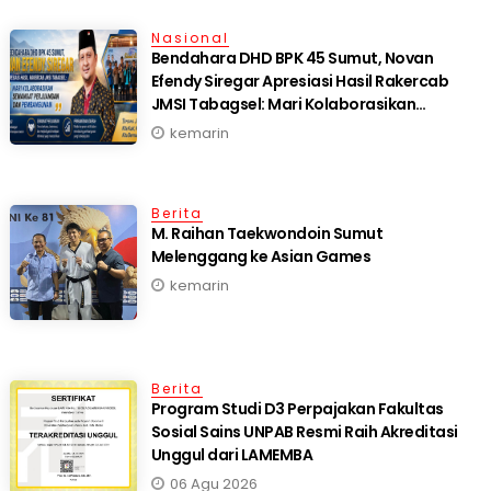
Nasional
Bendahara DHD BPK 45 Sumut, Novan
Efendy Siregar Apresiasi Hasil Rakercab
JMSI Tabagsel: Mari Kolaborasikan
Semangat Perjuangan dan Pembangunan
kemarin
Berita
M. Raihan Taekwondoin Sumut
Melenggang ke Asian Games
kemarin
Berita
Program Studi D3 Perpajakan Fakultas
Sosial Sains UNPAB Resmi Raih Akreditasi
Unggul dari LAMEMBA
06 Agu 2026