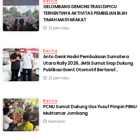
Berita
GELOMBANG DEMONSTRASI DIPICU
TERHENTINYA AKTIVITAS PEMBELIAN BIJIH
TIMAH MASYARAKAT
21 jam lalu
Berita
Anto Genk Hadiri Pembukaan Sumatera
Utara Rally 2026, JMSI Sumut Siap Dukung
Publikasi Event Otomotif Bertaraf
Internasional*
21 jam lalu
Berita
PCNU Sumut Dukung Gus Yusuf Pimpin PBNU
Muktamar Jombang
kemarin