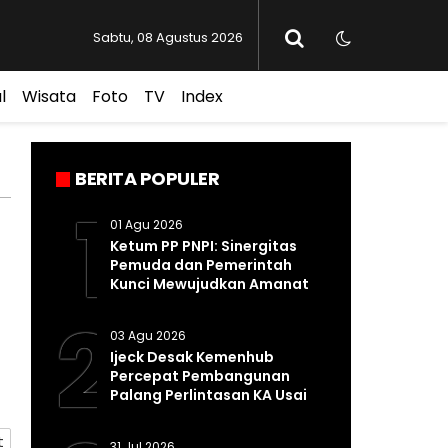
Sabtu, 08 Agustus 2026
l
Wisata
Foto
TV
Index
BERITA POPULER
1
01 Agu 2026
Ketum PP PNPI: Sinergitas
Pemuda dan Pemerintah
Kunci Mewujudkan Amanat
Pasal 33 UUD 1945
2
03 Agu 2026
Ijeck Desak Kemenhub
Percepat Pembangunan
Palang Perlintasan KA Usai
Kecelakaan Maut di
Perbaungan
t
31 Jul 2026