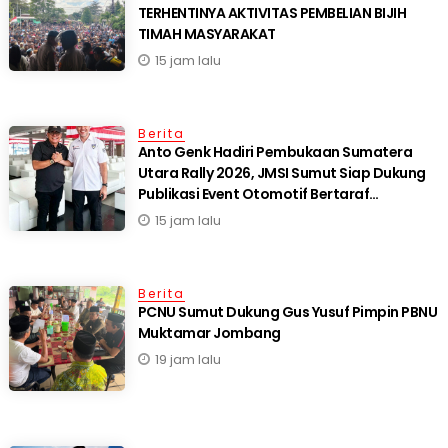
TERHENTINYA AKTIVITAS PEMBELIAN BIJIH
TIMAH MASYARAKAT
15 jam lalu
Berita
Anto Genk Hadiri Pembukaan Sumatera
Utara Rally 2026, JMSI Sumut Siap Dukung
Publikasi Event Otomotif Bertaraf
Internasional*
15 jam lalu
Berita
PCNU Sumut Dukung Gus Yusuf Pimpin PBNU
Muktamar Jombang
19 jam lalu