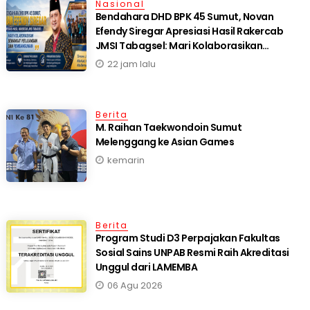
Nasional
Bendahara DHD BPK 45 Sumut, Novan
Efendy Siregar Apresiasi Hasil Rakercab
JMSI Tabagsel: Mari Kolaborasikan
Semangat Perjuangan dan Pembangunan
22 jam lalu
Berita
M. Raihan Taekwondoin Sumut
Melenggang ke Asian Games
kemarin
Berita
Program Studi D3 Perpajakan Fakultas
Sosial Sains UNPAB Resmi Raih Akreditasi
Unggul dari LAMEMBA
06 Agu 2026