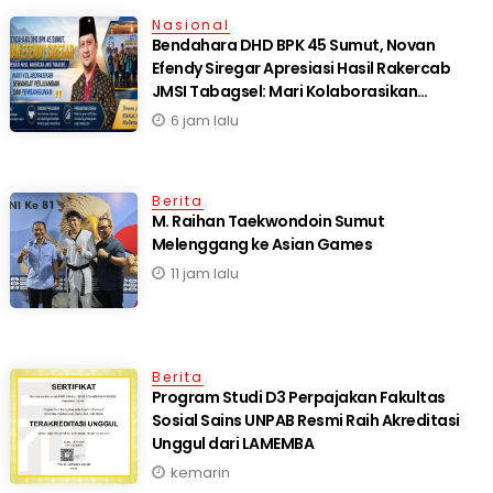
Nasional
Bendahara DHD BPK 45 Sumut, Novan
Efendy Siregar Apresiasi Hasil Rakercab
JMSI Tabagsel: Mari Kolaborasikan
Semangat Perjuangan dan Pembangunan
6 jam lalu
Berita
M. Raihan Taekwondoin Sumut
Melenggang ke Asian Games
11 jam lalu
Berita
Program Studi D3 Perpajakan Fakultas
Sosial Sains UNPAB Resmi Raih Akreditasi
Unggul dari LAMEMBA
kemarin