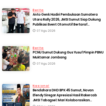
Berita
Anto Genk Hadiri Pembukaan Sumatera
Utara Rally 2026, JMSI Sumut Siap Dukung
Publikasi Event Otomotif Bertaraf
Internasional*
07 Agu 2026
Berita
PCNU Sumut Dukung Gus Yusuf Pimpin PBNU
Muktamar Jombang
07 Agu 2026
Nasional
Bendahara DHD BPK 45 Sumut, Novan
Efendy Siregar Apresiasi Hasil Rakercab
JMSI Tabagsel: Mari Kolaborasikan
Semangat Perjuangan dan Pembangunan