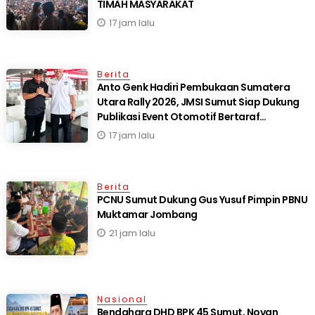
TIMAH MASYARAKAT
17 jam lalu
Berita
Anto Genk Hadiri Pembukaan Sumatera
Utara Rally 2026, JMSI Sumut Siap Dukung
Publikasi Event Otomotif Bertaraf
Internasional*
17 jam lalu
Berita
PCNU Sumut Dukung Gus Yusuf Pimpin PBNU
Muktamar Jombang
21 jam lalu
Nasional
Bendahara DHD BPK 45 Sumut, Novan