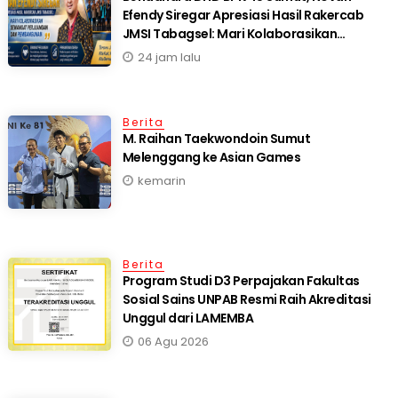
Efendy Siregar Apresiasi Hasil Rakercab
JMSI Tabagsel: Mari Kolaborasikan
Semangat Perjuangan dan Pembangunan
24 jam lalu
Berita
M. Raihan Taekwondoin Sumut
Melenggang ke Asian Games
kemarin
Berita
Program Studi D3 Perpajakan Fakultas
Sosial Sains UNPAB Resmi Raih Akreditasi
Unggul dari LAMEMBA
06 Agu 2026