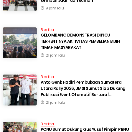
Kembali Jadi Tuan Rumah
9 jam lalu
Berita
GELOMBANG DEMONSTRASI DIPICU
TERHENTINYA AKTIVITAS PEMBELIAN BIJIH
TIMAH MASYARAKAT
21 jam lalu
Berita
Anto Genk Hadiri Pembukaan Sumatera
Utara Rally 2026, JMSI Sumut Siap Dukung
Publikasi Event Otomotif Bertaraf
Internasional*
21 jam lalu
Berita
PCNU Sumut Dukung Gus Yusuf Pimpin PBNU