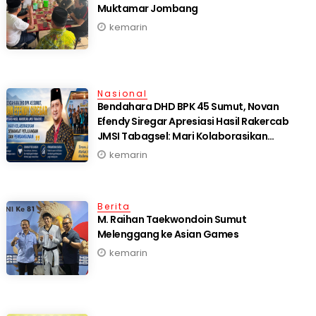
Muktamar Jombang
kemarin
Nasional
Bendahara DHD BPK 45 Sumut, Novan
Efendy Siregar Apresiasi Hasil Rakercab
JMSI Tabagsel: Mari Kolaborasikan
Semangat Perjuangan dan Pembangunan
kemarin
Berita
M. Raihan Taekwondoin Sumut
Melenggang ke Asian Games
kemarin