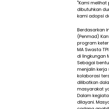
"Kami melihat 
dibutuhkan dun
kami adopsi d
Berdasarkan i
(Penmad) Kant
program keter
MA Swasta TPI
di lingkungan 
Sebagai bentu
menjalin kerja
kolaborasi te
dilibatkan dal
masyarakat yan
Dalam kegiatan
dilayani. Mas
cadang apabila