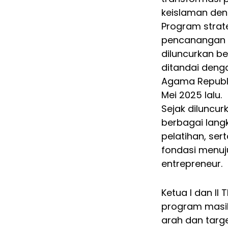
keislaman den
Program strate
pencanangan M
diluncurkan b
ditandai deng
Agama Republi
Mei 2025 lalu.
Sejak diluncu
berbagai lang
pelatihan, se
fondasi menuj
entrepreneur.
Ketua I dan II 
program masi
arah dan targe