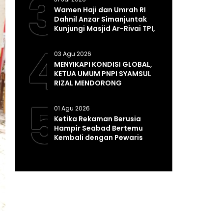
3
Wamen Haji dan Umrah RI
Dahnil Anzar Simanjuntak
Kunjungi Masjid Ar-Rivai TPI,
Perkuat Syiar dan
4
Pembinaan Umat
03 Agu 2026
MENYIKAPI KONDISI GLOBAL,
KETUA UMUM PNPI SYAMSUL
RIZAL MENDORONG
PEMERINTAH MEMPERKUAT
5
SISTEM DAN INFRASTRUKTUR
01 Agu 2026
INTELIJEN NEGARA
Ketika Rekaman Berusia
Hampir Seabad Bertemu
Kembali dengan Pewaris
Tradisinya