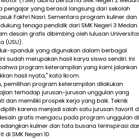
 Motor (TSM) dibina bersama SMK Negeri 2 Medan
 pengajar yang berasal langsung dari sekolah
asuk Fakhri Nasri. Sementara program kuliner dan
idukung tenaga pendidik dari SMK Negeri 3 Medan.
 desain grafis dibimbing oleh lulusan Universita
a (USU).
duk-spanduk yang digunakan dalam berbagai
ini sudah merupakan hasil karya siswa sendiri. Ini
 bahwa program keterampilan yang kami jalankan
kan hasil nyata," kata Ikrom.
n, pemilihan program keterampilan dilakukan
ajian terhadap jurusan-jurusan unggulan yang
ati dan memiliki prospek kerja yang baik. Teknik
ipilih karena menjadi salah satu jurusan favorit d
 desain grafis mengacu pada program unggulan di
sedangkan kuliner dan tata busana terinspirasi dar
t di SMK Negeri 10.