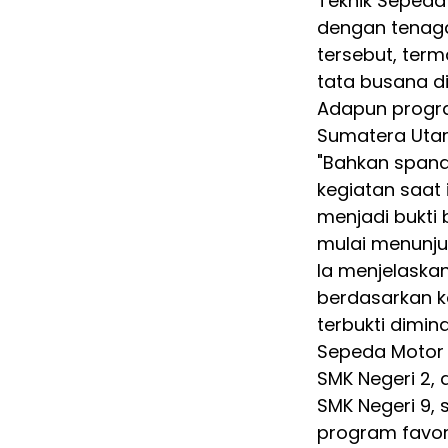
Teknik Sepeda
dengan tenaga
tersebut, term
tata busana d
Adapun program
Sumatera Utar
"Bahkan span
kegiatan saat 
menjadi bukti
mulai menunjuk
Ia menjelaska
berdasarkan k
terbukti dimin
Sepeda Motor d
SMK Negeri 2,
SMK Negeri 9, 
program favori