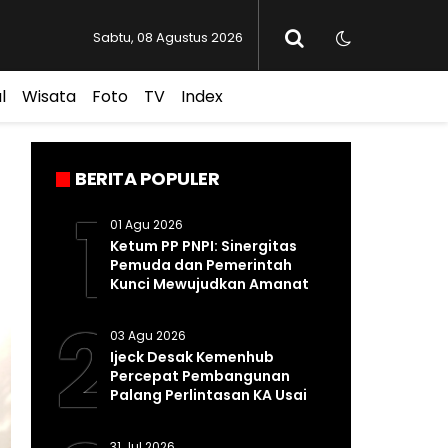
Sabtu, 08 Agustus 2026
l
Wisata
Foto
TV
Index
BERITA POPULER
1
01 Agu 2026
Ketum PP PNPI: Sinergitas
Pemuda dan Pemerintah
Kunci Mewujudkan Amanat
Pasal 33 UUD 1945
2
03 Agu 2026
Ijeck Desak Kemenhub
Percepat Pembangunan
Palang Perlintasan KA Usai
Kecelakaan Maut di
Perbaungan
31 Jul 2026