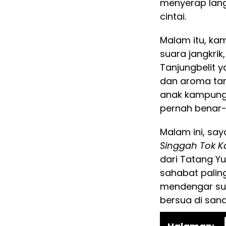
menyerap lang
cintai.
Malam itu, ka
suara jangkri
Tanjungbelit y
dan aroma tan
anak kampung
pernah benar-
Malam ini, say
Singgah Tok K
dari Tatang Yu
sahabat paling
mendengar sua
bersua di sana