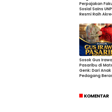
Perpajakan Fak
Sosial Sains UN
Resmi Raih Akre
Unggul dari LA
Sosok Gus Iraw
Pasaribu di Mat
Genk: Dari Anak
Pedagang Bera
Menjadi Bankir,
Legislator, hing
Bupati Tapanuli
KOMENTAR
Selatan