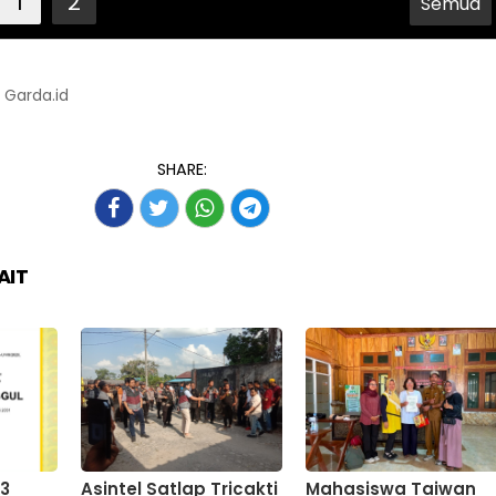
1
2
Semua
: Garda.id
SHARE:
AIT
D3
Asintel Satlap Tricakti
Mahasiswa Taiwan