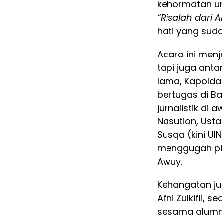
kehormatan un
“Risalah dari 
hati yang sud
Acara ini men
tapi juga ant
lama, Kapolda
bertugas di B
jurnalistik di
Nasution, Ust
Susqa (kini UIN
menggugah pik
Awuy.
Kehangatan ju
Afni Zulkifli,
sesama alum