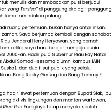
tuk menulis dan membacakan puisi berjudul
Akar yang Tersisa”
di panggung ekologi—panggung
ah lama merindukan pulang.
jadi ruang pertemuan, bukan hanya antar insan,
ar zaman. Saya berjumpa kembali dengan sahabat
 Riau Jenderal Herry Heryawan, yang pernah
atam ketika saya baru belajar mengeja dunia
 awal 2000-an. Hadir pula Gubernur Riau Edy Natar
az Abdul Somad—sesama alumni kampus IAIN
 Suska), dan dua filsuf publik yang selalu
iran: Bang Rocky Gerung dan Bang Tommy F.
ga hadir lewat pertemuan dengan Bupati Siak, Ibu
 seorang aktivis lingkungan dan mantan wartawan,
ni
Riau Pos
. Energinya tetap menyala, seolah