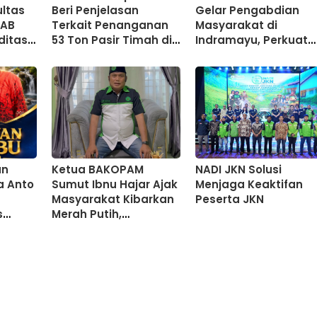
ultas
Beri Penjelasan
Gelar Pengabdian
PAB
Terkait Penanganan
Masyarakat di
ditasi
53 Ton Pasir Timah di
Indramayu, Perkuat
MEMBA
Air Merbau
Edukasi Migrasi Ama
dan Pendidikan
an
Ketua BAKOPAM
NADI JKN Solusi
a Anto
Sumut Ibnu Hajar Ajak
Menjaga Keaktifan
Masyarakat Kibarkan
Peserta JKN
s
Merah Putih,
Teguhkan Semangat
ga
Nasionalisme