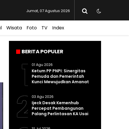
Jumat, 07 Agustus 2026
l
Wisata
Foto
TV
Index
BERITA POPULER
1
01 Agu 2026
Ketum PP PNPI: Sinergitas
Pemuda dan Pemerintah
Kunci Mewujudkan Amanat
Pasal 33 UUD 1945
2
03 Agu 2026
Ijeck Desak Kemenhub
Percepat Pembangunan
Palang Perlintasan KA Usai
Kecelakaan Maut di
Perbaungan
31 Jul 2026