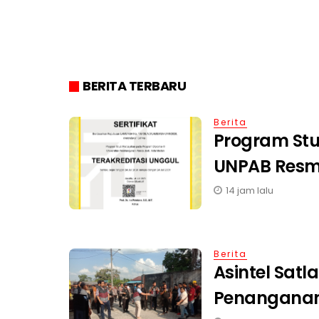
BERITA TERBARU
Berita
Program Stud
UNPAB Resmi
14 jam lalu
Berita
Asintel Satla
Penanganan 