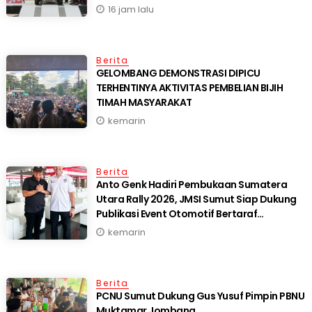
16 jam lalu
Berita
GELOMBANG DEMONSTRASI DIPICU
TERHENTINYA AKTIVITAS PEMBELIAN BIJIH
TIMAH MASYARAKAT
kemarin
Berita
Anto Genk Hadiri Pembukaan Sumatera
Utara Rally 2026, JMSI Sumut Siap Dukung
Publikasi Event Otomotif Bertaraf
Internasional*
kemarin
Berita
PCNU Sumut Dukung Gus Yusuf Pimpin PBNU
Muktamar Jombang