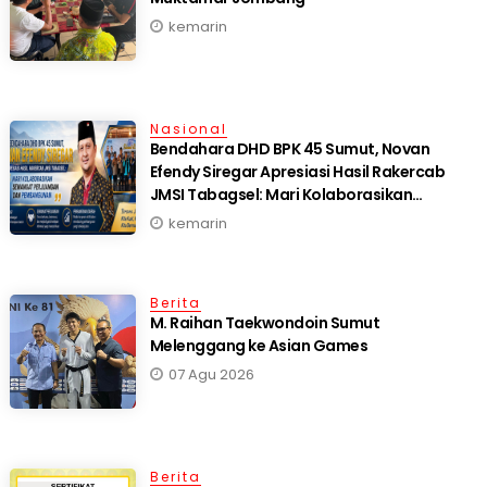
kemarin
Nasional
Bendahara DHD BPK 45 Sumut, Novan
Efendy Siregar Apresiasi Hasil Rakercab
JMSI Tabagsel: Mari Kolaborasikan
Semangat Perjuangan dan Pembangunan
kemarin
Berita
M. Raihan Taekwondoin Sumut
Melenggang ke Asian Games
07 Agu 2026
Berita