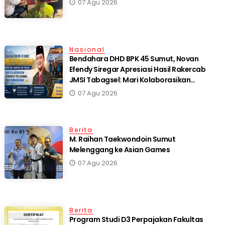
07 Agu 2026
Nasional
Bendahara DHD BPK 45 Sumut, Novan
Efendy Siregar Apresiasi Hasil Rakercab
JMSI Tabagsel: Mari Kolaborasikan
Semangat Perjuangan dan Pembangunan
07 Agu 2026
Berita
M. Raihan Taekwondoin Sumut
Melenggang ke Asian Games
07 Agu 2026
Berita
Program Studi D3 Perpajakan Fakultas