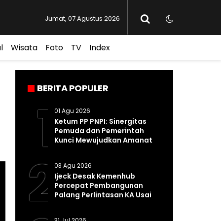
Jumat, 07 Agustus 2026
l
Wisata
Foto
TV
Index
BERITA POPULER
1
01 Agu 2026
Ketum PP PNPI: Sinergitas
Pemuda dan Pemerintah
Kunci Mewujudkan Amanat
Pasal 33 UUD 1945
2
03 Agu 2026
Ijeck Desak Kemenhub
Percepat Pembangunan
Palang Perlintasan KA Usai
Kecelakaan Maut di
Perbaungan
31 Jul 2026