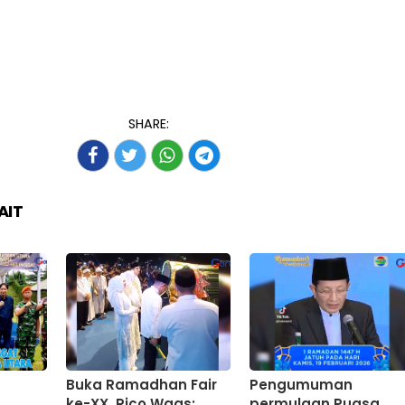
SHARE:
AIT
Buka Ramadhan Fair
Pengumuman
ke-XX, Rico Waas:
permulaan Puasa