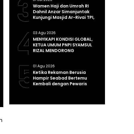
3
Wamen Haji dan Umrah RI
Dahnil Anzar Simanjuntak
Kunjungi Masjid Ar-Rivai TPI,
Perkuat Syiar dan
4
Pembinaan Umat
03 Agu 2026
MENYIKAPI KONDISI GLOBAL,
KETUA UMUM PNPI SYAMSUL
RIZAL MENDORONG
PEMERINTAH MEMPERKUAT
5
SISTEM DAN INFRASTRUKTUR
01 Agu 2026
INTELIJEN NEGARA
Ketika Rekaman Berusia
Hampir Seabad Bertemu
Kembali dengan Pewaris
Tradisinya
n