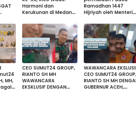
SGAT
Harmoni dan
Ramadhan 1447
Kerukunan di Medan
Hijriyah oleh Menteri
A
Tetap Terjaga
Agama RI
t
CEO SUMUT24 GROUP,
WAWANCARA EKSLUSI
mut24
RIANTO SH MH
CEO SUMUT24 GROUP
H, MH,
WAWANCARA
RIANTO SH MH DENGA
bagai
EKSKLUSIF DENGAN
GUBERNUR ACEH,
ut
PANGDAM I/BB
MUZAKKIR MANAF
MAYJEND TNI HENDY
PASCABANJIR
ANTARIKSA