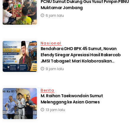
PCNU Sumut Dukung Gus Yusuf Pimpin PBNU
Muktamar Jombang
6 jam lalu
Nasional
Bendahara DHD BPK 45 Sumut, Novan
Efendy Siregar Apresiasi Hasil Rakercab
JMSI Tabagsel: Mari Kolaborasikan
Semangat Perjuangan dan Pembangunan
9 jam lalu
Berita
M. Raihan Taekwondoin Sumut
Melenggang ke Asian Games
13 jam lalu