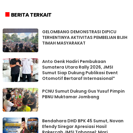
BERITA TERKAIT
GELOMBANG DEMONSTRASI DIPICU
TERHENTINYA AKTIVITAS PEMBELIAN BIJIH
TIMAH MASYARAKAT
Anto Genk Hadiri Pembukaan
Sumatera Utara Rally 2026, JMSI
Sumut Siap Dukung Publikasi Event
Otomotif Bertaraf Internasional*
PCNU Sumut Dukung Gus Yusuf Pimpin
PBNU Muktamar Jombang
Bendahara DHD BPK 45 Sumut, Novan
Efendy Siregar Apresiasi Hasil
Rakercab JMSI Tabagsel: Mari