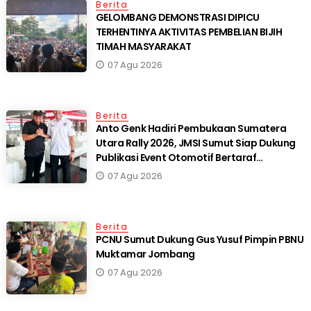
Berita
GELOMBANG DEMONSTRASI DIPICU
TERHENTINYA AKTIVITAS PEMBELIAN BIJIH
TIMAH MASYARAKAT
07 Agu 2026
Berita
Anto Genk Hadiri Pembukaan Sumatera
Utara Rally 2026, JMSI Sumut Siap Dukung
Publikasi Event Otomotif Bertaraf
Internasional*
07 Agu 2026
Berita
PCNU Sumut Dukung Gus Yusuf Pimpin PBNU
Muktamar Jombang
07 Agu 2026