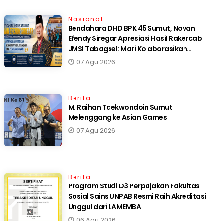
Nasional
Bendahara DHD BPK 45 Sumut, Novan
Efendy Siregar Apresiasi Hasil Rakercab
JMSI Tabagsel: Mari Kolaborasikan
Semangat Perjuangan dan Pembangunan
07 Agu 2026
Berita
M. Raihan Taekwondoin Sumut
Melenggang ke Asian Games
07 Agu 2026
Berita
Program Studi D3 Perpajakan Fakultas
Sosial Sains UNPAB Resmi Raih Akreditasi
Unggul dari LAMEMBA
06 Agu 2026