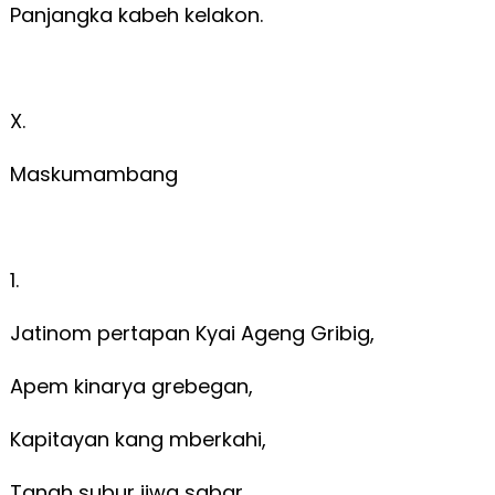
Panjangka kabeh kelakon.
X.
Maskumambang
1.
Jatinom pertapan Kyai Ageng Gribig,
Apem kinarya grebegan,
Kapitayan kang mberkahi,
Tanah subur jiwa sabar.