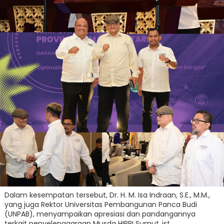
Dalam kesempatan tersebut, Dr. H. M. Isa Indraan, S.E., M.M.,
yang juga Rektor Universitas Pembangunan Panca Budi
(UNPAB), menyampaikan apresiasi dan pandangannya
terkait penyelenggaraan Musda HIPPI Sumut..ist