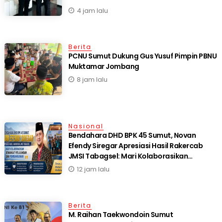
Internasional*
4 jam lalu
Berita
PCNU Sumut Dukung Gus Yusuf Pimpin PBNU
Muktamar Jombang
8 jam lalu
Nasional
Bendahara DHD BPK 45 Sumut, Novan
Efendy Siregar Apresiasi Hasil Rakercab
JMSI Tabagsel: Mari Kolaborasikan
Semangat Perjuangan dan Pembangunan
12 jam lalu
Berita
M. Raihan Taekwondoin Sumut