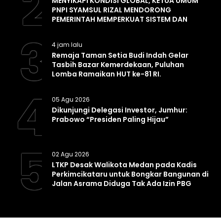
2
MENYIKAPI KONDISI GLOBAL, KETUA UMUM
PNPI SYAMSUL RIZAL MENDORONG
PEMERINTAH MEMPERKUAT SISTEM DAN
INFRASTRUKTUR INTELIJEN NEGARA
3
4 jam lalu
Remaja Taman Setia Budi Indah Gelar
Tasbih Bazar Kemerdekaan, Puluhan
Lomba Ramaikan HUT ke-81 RI.
4
05 Agu 2026
Dikunjungi Delegasi Investor, Jumhur:
Prabowo “Presiden Paling Hijau”
5
02 Agu 2026
LTKP Desak Walikota Medan pada Kadis
Perkimcikataru untuk Bongkar Bangunan di
Jalan Asrama Diduga Tak Ada Izin PBG