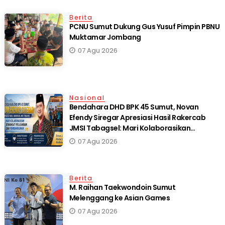
Berita
PCNU Sumut Dukung Gus Yusuf Pimpin PBNU
Muktamar Jombang
07 Agu 2026
Nasional
Bendahara DHD BPK 45 Sumut, Novan
Efendy Siregar Apresiasi Hasil Rakercab
JMSI Tabagsel: Mari Kolaborasikan
Semangat Perjuangan dan Pembangunan
07 Agu 2026
Berita
M. Raihan Taekwondoin Sumut
Melenggang ke Asian Games
07 Agu 2026