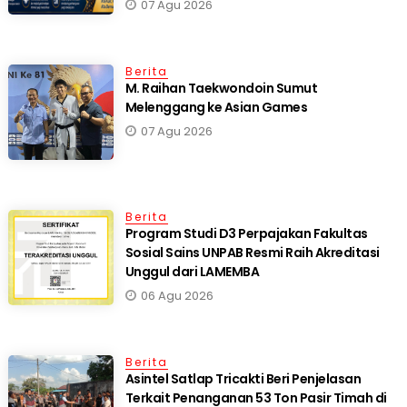
Semangat Perjuangan dan Pembangunan
07 Agu 2026
Berita
M. Raihan Taekwondoin Sumut
Melenggang ke Asian Games
07 Agu 2026
Berita
Program Studi D3 Perpajakan Fakultas
Sosial Sains UNPAB Resmi Raih Akreditasi
Unggul dari LAMEMBA
06 Agu 2026
Berita
Asintel Satlap Tricakti Beri Penjelasan
Terkait Penanganan 53 Ton Pasir Timah di