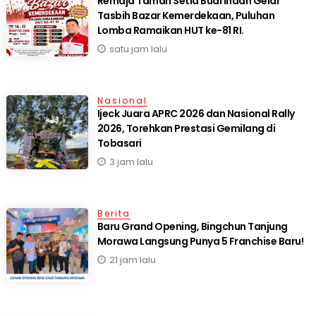
Remaja Taman Setia Budi Indah Gelar
Tasbih Bazar Kemerdekaan, Puluhan
Lomba Ramaikan HUT ke-81 RI.
satu jam lalu
Nasional
Ijeck Juara APRC 2026 dan Nasional Rally
2026, Torehkan Prestasi Gemilang di
Tobasari
3 jam lalu
Berita
‎Baru Grand Opening, Bingchun Tanjung
21 jam lalu