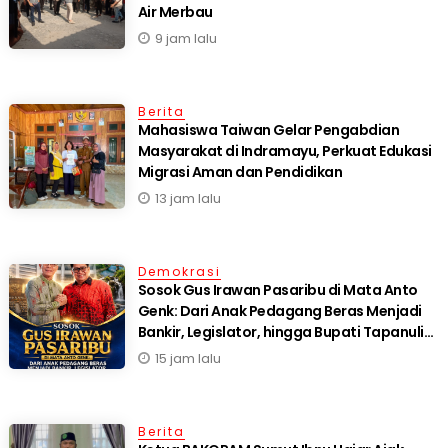
Air Merbau
9 jam lalu
Berita
Mahasiswa Taiwan Gelar Pengabdian
Masyarakat di Indramayu, Perkuat Edukasi
Migrasi Aman dan Pendidikan
13 jam lalu
Demokrasi
Sosok Gus Irawan Pasaribu di Mata Anto
Genk: Dari Anak Pedagang Beras Menjadi
Bankir, Legislator, hingga Bupati Tapanuli
Selatan
15 jam lalu
Berita