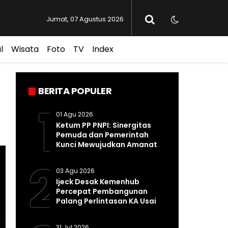
Jumat, 07 Agustus 2026
l
Wisata
Foto
TV
Index
BERITA POPULER
1
01 Agu 2026
Ketum PP PNPI: Sinergitas
Pemuda dan Pemerintah
Kunci Mewujudkan Amanat
Pasal 33 UUD 1945
2
03 Agu 2026
Ijeck Desak Kemenhub
Percepat Pembangunan
Palang Perlintasan KA Usai
Kecelakaan Maut di
Perbaungan
31 Jul 2026