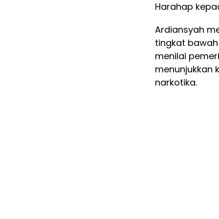
Harahap kepad
Ardiansyah m
tingkat bawah
menilai pemer
menunjukkan 
narkotika.