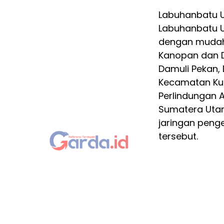
Labuhanbatu U
Labuhanbatu U
dengan mudah 
Kanopan dan D
Damuli Pekan,
Kecamatan Kual
Perlindungan 
Sumatera Utar
jaringan peng
tersebut.