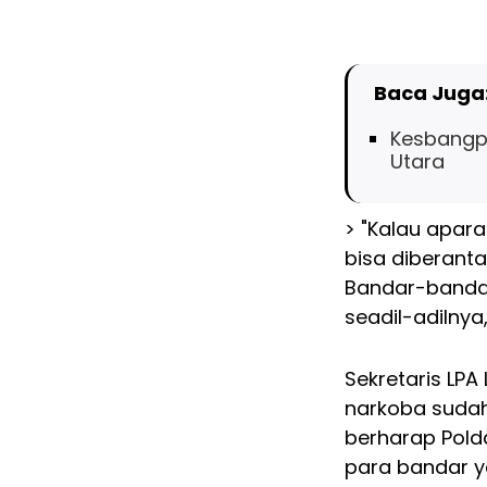
Baca Juga
Kesbangpo
Utara
> "Kalau apara
bisa diberanta
Bandar-bandar
seadil-adilnya
Sekretaris LP
narkoba sudah 
berharap Pold
para bandar ya