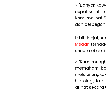
> "Banyak kaw
cepat surut. It
Kami melihat 
dan berpegang
Lebih lanjut,
Medan
terhad
secara objekti
> "Kami mengha
memahami bahw
melalui angka-
hidrologi, tat
dilihat secara 