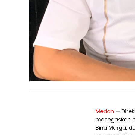
Medan
— Direkt
menegaskan ba
Bina Marga, d