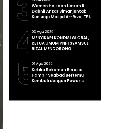
3
Wamen Haji dan Umrah RI
Dahnil Anzar Simanjuntak
Kunjungi Masjid Ar-Rivai TPI,
Perkuat Syiar dan
4
Pembinaan Umat
03 Agu 2026
MENYIKAPI KONDISI GLOBAL,
KETUA UMUM PNPI SYAMSUL
RIZAL MENDORONG
PEMERINTAH MEMPERKUAT
5
SISTEM DAN INFRASTRUKTUR
01 Agu 2026
INTELIJEN NEGARA
Ketika Rekaman Berusia
Hampir Seabad Bertemu
Kembali dengan Pewaris
Tradisinya