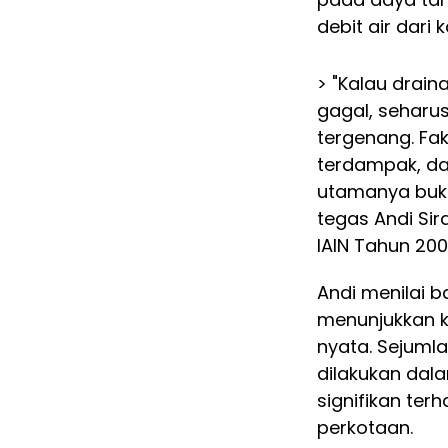
debit air dari
> "Kalau drai
gagal, seharus
tergenang. Fak
terdampak, da
utamanya bukan
tegas Andi Sir
IAIN Tahun 200
Andi menilai 
menunjukkan ki
nyata. Sejumla
dilakukan dal
signifikan te
perkotaan.