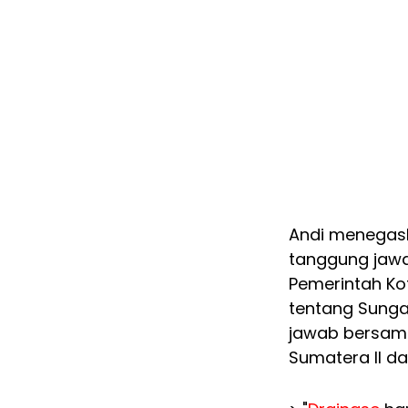
Andi menegas
tanggung jawa
Pemerintah K
tentang Sunga
jawab bersama
Sumatera II d