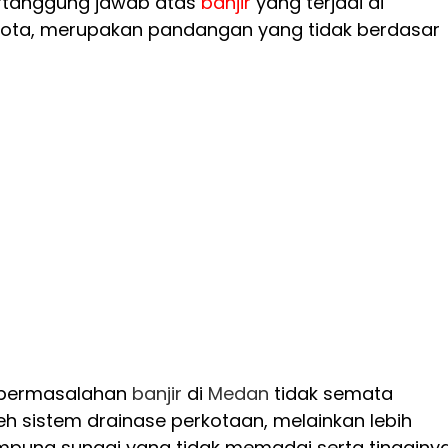
rtanggung jawab atas
banjir
yang terjadi di
k kota, merupakan pandangan yang tidak berdasar
, permasalahan
banjir
di
Medan
tidak semata
eh sistem drainase perkotaan, melainkan lebih
pung sungai yang tidak memadai serta tingginy