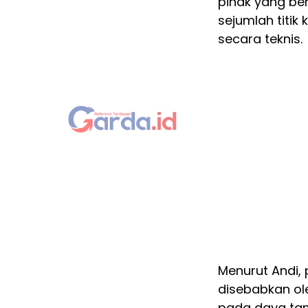
pihak yang be
sejumlah titi
secara teknis.
Menurut Andi
disebabkan ol
pada daya tam