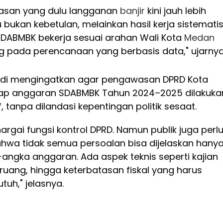
asan yang dulu langganan
banjir
kini jauh lebih
u bukan kebetulan, melainkan hasil kerja sistematis
SDABMBK bekerja sesuai arahan Wali Kota
Medan
 pada perencanaan yang berbasis data," ujarnya
 Andi mengingatkan agar pengawasan DPRD Kota
ap anggaran SDABMBK Tahun 2024–2025 dilakuka
f, tanpa dilandasi kepentingan politik sesaat.
rgai fungsi kontrol DPRD. Namun publik juga perl
a tidak semua persoalan bisa dijelaskan hany
angka anggaran. Ada aspek teknis seperti kajian
a ruang, hingga keterbatasan fiskal yang harus
utuh," jelasnya.