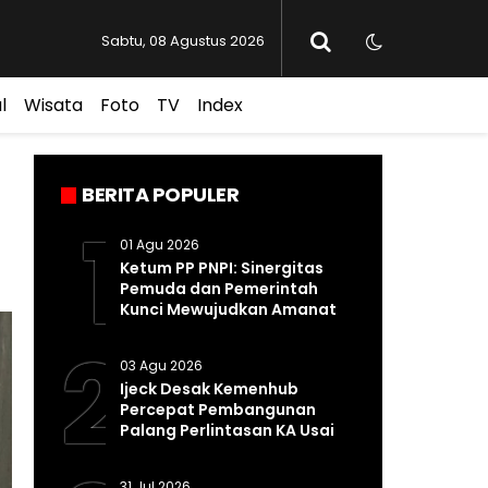
Sabtu, 08 Agustus 2026
l
Wisata
Foto
TV
Index
BERITA POPULER
1
01 Agu 2026
Ketum PP PNPI: Sinergitas
Pemuda dan Pemerintah
Kunci Mewujudkan Amanat
Pasal 33 UUD 1945
2
03 Agu 2026
Ijeck Desak Kemenhub
Percepat Pembangunan
Palang Perlintasan KA Usai
Kecelakaan Maut di
Perbaungan
31 Jul 2026