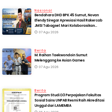
Nasional
Bendahara DHD BPK 45 Sumut, Novan
Efendy Siregar Apresiasi Hasil Rakercab
JMSI Tabagsel: Mari Kolaborasikan
Semangat Perjuangan dan Pembangunan
07 Agu 2026
Berita
M. Raihan Taekwondoin Sumut
Melenggang ke Asian Games
07 Agu 2026
Berita
Program Studi D3 Perpajakan Fakultas
Sosial Sains UNPAB Resmi Raih Akreditasi
Unggul dari LAMEMBA