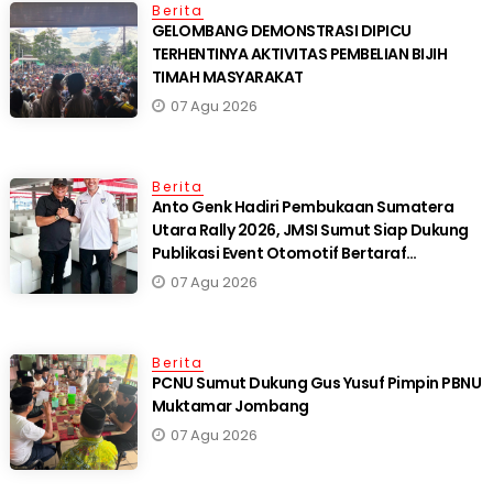
Berita
GELOMBANG DEMONSTRASI DIPICU
TERHENTINYA AKTIVITAS PEMBELIAN BIJIH
TIMAH MASYARAKAT
07 Agu 2026
Berita
Anto Genk Hadiri Pembukaan Sumatera
Utara Rally 2026, JMSI Sumut Siap Dukung
Publikasi Event Otomotif Bertaraf
Internasional*
07 Agu 2026
Berita
PCNU Sumut Dukung Gus Yusuf Pimpin PBNU
Muktamar Jombang
07 Agu 2026