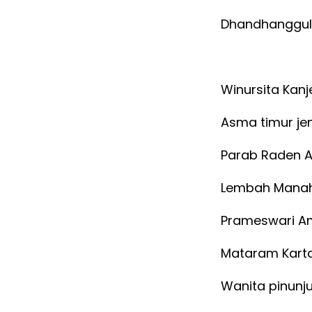
Dhandhanggu
Winursita Kanj
Asma timur je
Parab Raden A
Lembah Manah
Prameswari Am
Mataram Kart
Wanita pinunju