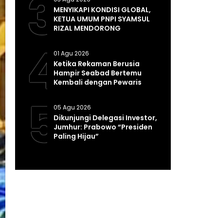
3
MENYIKAPI KONDISI GLOBAL,
KETUA UMUM PNPI SYAMSUL
RIZAL MENDORONG
PEMERINTAH MEMPERKUAT
4
SISTEM DAN INFRASTRUKTUR
01 Agu 2026
INTELIJEN NEGARA
Ketika Rekaman Berusia
Hampir Seabad Bertemu
Kembali dengan Pewaris
Tradisinya
5
05 Agu 2026
Dikunjungi Delegasi Investor,
Jumhur: Prabowo “Presiden
Paling Hijau”