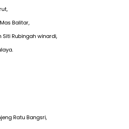
rut,
as Balitar,
Siti Rubingah winardi,
ulaya.
jeng Ratu Bangsri,