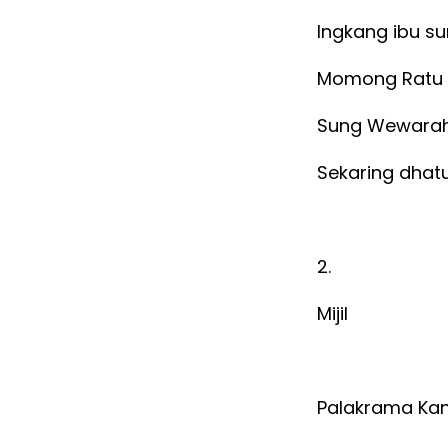
Ingkang ibu su
Momong Ratu M
Sung Wewarah 
Sekaring dhat
2.
Mijil
Palakrama Kan