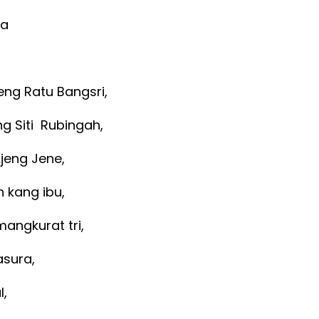
la
eng Ratu Bangsri,
ng Siti Rubingah,
jeng Jene,
 kang ibu,
angkurat tri,
asura,
l,