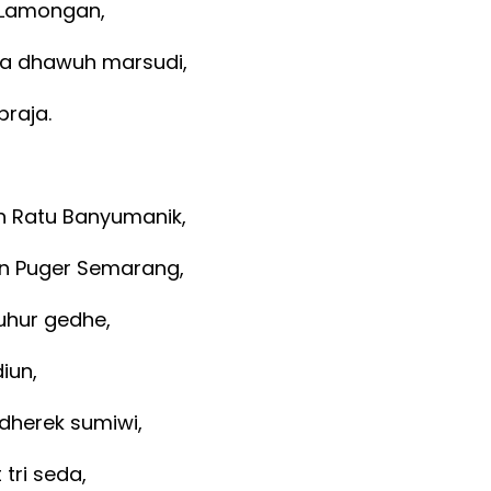
 Lamongan,
ya dhawuh marsudi,
praja.
 Ratu Banyumanik,
n Puger Semarang,
uhur gedhe,
diun,
ndherek sumiwi,
tri seda,