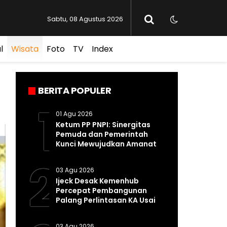
Sabtu, 08 Agustus 2026
l
Wisata
Foto
TV
Index
BERITA POPULER
1
01 Agu 2026
Ketum PP PNPI: Sinergitas
Pemuda dan Pemerintah
Kunci Mewujudkan Amanat
Pasal 33 UUD 1945
2
03 Agu 2026
Ijeck Desak Kemenhub
Percepat Pembangunan
Palang Perlintasan KA Usai
Kecelakaan Maut di
Perbaungan
03 Agu 2026