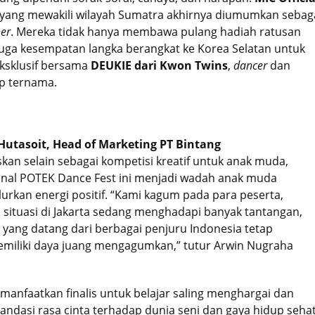
yang mewakili wilayah Sumatra akhirnya diumumkan sebag
ner
. Mereka tidak hanya membawa pulang hadiah ratusan
i juga kesempatan langka berangkat ke Korea Selatan untuk
eksklusif bersama
DEUKIE dari Kwon Twins
,
dancer
dan
p ternama.
utasoit, Head of Marketing PT Bintang
kan selain sebagai kompetisi kreatif untuk anak muda,
inal POTEK Dance Fest ini menjadi wadah anak muda
urkan energi positif. “Kami kagum pada para peserta,
i situasi di Jakarta sedang menghadapi banyak tantangan,
is yang datang dari berbagai penjuru Indonesia tetap
miliki daya juang mengagumkan,” tutur Arwin Nugraha
dimanfaatkan finalis untuk belajar saling menghargai dan
landasi rasa cinta terhadap dunia seni dan gaya hidup sehat