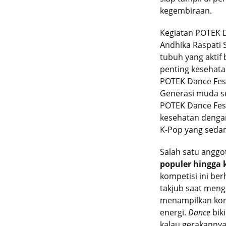
kegembiraan.
Kegiatan POTEK Da
Andhika Raspati 
tubuh yang aktif
penting kesehata
POTEK Dance Fest
Generasi muda se
POTEK Dance Fes
kesehatan denga
K-Pop yang sedan
Salah satu anggo
populer hingga 
kompetisi ini ber
takjub saat men
menampilkan kore
energi.
Dance
bik
kalau gerakannya 