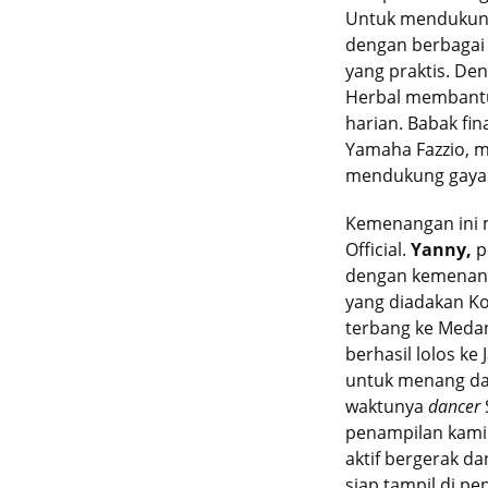
Untuk mendukung
dengan berbagai 
yang praktis. De
Herbal membantu
harian. Babak fin
Yamaha Fazzio, m
mendukung gaya
Kemenangan ini m
Official.
Yanny,
p
dengan kemenang
yang diadakan Ko
terbang ke Medan
berhasil lolos ke 
untuk menang da
waktunya
dancer
penampilan kami 
aktif bergerak d
siap tampil di p