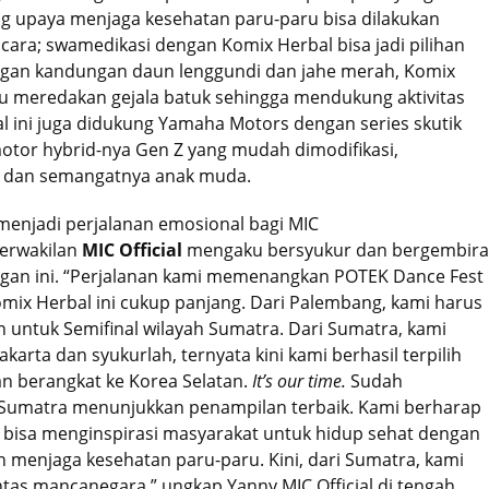
 upaya menjaga kesehatan paru-paru bisa dilakukan
cara; swamedikasi dengan Komix Herbal bisa jadi pilihan
ngan kandungan daun lenggundi dan jahe merah, Komix
 meredakan gejala batuk sehingga mendukung aktivitas
al ini juga didukung Yamaha Motors dengan series skutik
otor hybrid-nya Gen Z yang mudah dimodifikasi,
 dan semangatnya anak muda.
enjadi perjalanan emosional bagi MIC
erwakilan
MIC Official
mengaku bersyukur dan bergembira
an ini. “Perjalanan kami memenangkan POTEK Dance Fest
mix Herbal ini cukup panjang. Dari Palembang, kami harus
 untuk Semifinal wilayah Sumatra. Dari Sumatra, kami
Jakarta dan syukurlah, ternyata kini kami berhasil terpilih
n berangkat ke Korea Selatan.
It’s our time.
Sudah
Sumatra menunjukkan penampilan terbaik. Kami berharap
bisa menginspirasi masyarakat untuk hidup sehat dengan
an menjaga kesehatan paru-paru. Kini, dari Sumatra, kami
entas mancanegara,” ungkap Yanny MIC Official di tengah