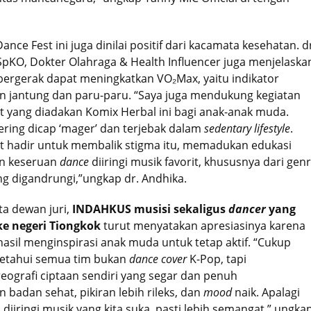
nce Fest ini juga dinilai positif dari kacamata kesehatan. d
SpKO, Dokter Olahraga & Health Influencer juga menjelaska
 bergerak dapat meningkatkan VO₂Max, yaitu indikator
n jantung dan paru-paru. “Saya juga mendukung kegiatan
 yang diadakan Komix Herbal ini bagi anak-anak muda.
ring dicap ‘mager’ dan terjebak dalam
sedentary lifestyle
.
t hadir untuk membalik stigma itu, memadukan edukasi
n keseruan
dance
diiringi musik favorit, khususnya dari gen
g digandrungi,”ungkap dr. Andhika.
ta dewan juri,
INDAHKUS musisi sekaligus
dancer
yang
ke negeri Tiongkok
turut menyatakan apresiasinya karena
hasil menginspirasi anak muda untuk tetap aktif. “Cukup
getahui semua tim bukan
dance cover
K-Pop, tapi
ografi ciptaan sendiri yang segar dan penuh
in badan sehat, pikiran lebih rileks, dan
mood
naik. Apalagi
diiringi musik yang kita suka, pasti lebih semangat,” ungka