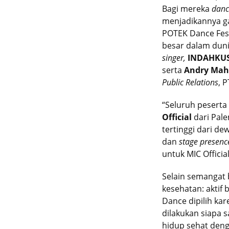
Bagi mereka
danc
menjadikannya gay
POTEK Dance Fest
besar dalam duni
singer,
INDAHKU
serta
Andry Mah
Public Relations
, 
“Seluruh peserta
Official
dari Pale
tertinggi dari d
dan
stage presenc
untuk MIC Officia
Selain semangat
kesehatan: aktif 
Dance dipilih k
dilakukan siapa 
hidup sehat deng