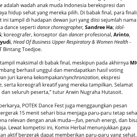
e
adalah wadah anak muda Indonesia berekspresi dan
a hidup sehat yang mereka pilih. Di babak final, para finali
 ini tampil di hadapan dewan juri yang diisi sejumlah nama
a dance seperti
dance choreographer,
Sandree Ha
;
idol-
S
; koreografer, konseptor dan
dancer
profesional,
Arinto
,
yudi
,
Head Of Business Upper Respiratory & Women Health -
PT Bintang Toedjoe.
 tampil maksimal di babak final, meskipun pada akhirnya
MI
mbang berhasil unggul dan mendapatkan hasil voting
ewan juri karena kekompakan/
synchronization
, ekspresi
e
, serta koreografi kreatif yang mereka tampilkan. Selamat
l dan seluruh peserta,” tutur Arwin Nugraha Hutasoit.
 berkarya, POTEK Dance Fest juga menggaungkan pesan
bergerak 15 menit sehari bisa menjaga paru-paru tetap seha
arena relevan dengan anak muda—
fun
, penuh energi, dan bis
saja. Lewat kompetisi ini, Komix Herbal menunjukkan gaya
an aktif bergerak dapat memberikan paru-paru yang sehat.