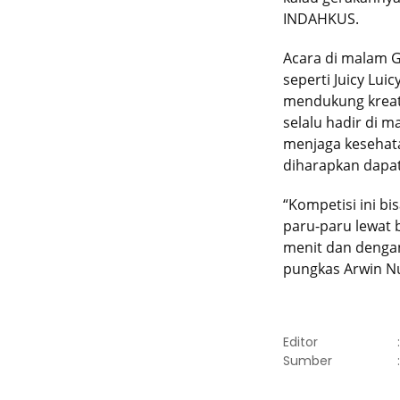
INDAHKUS.
Acara di malam G
seperti Juicy Lu
mendukung kreat
selalu hadir di 
menjaga kesehata
diharapkan dapat
“Kompetisi ini b
paru-paru lewat 
menit dan dengan
pungkas Arwin Nu
Editor
Sumber
: