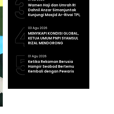
3
Wamen Haji dan Umrah RI
Dahnil Anzar Simanjuntak
Kunjungi Masjid Ar-Rivai TPI,
Perkuat Syiar dan
4
Pembinaan Umat
03 Agu 2026
MENYIKAPI KONDISI GLOBAL,
KETUA UMUM PNPI SYAMSUL
RIZAL MENDORONG
PEMERINTAH MEMPERKUAT
5
SISTEM DAN INFRASTRUKTUR
01 Agu 2026
INTELIJEN NEGARA
Ketika Rekaman Berusia
Hampir Seabad Bertemu
Kembali dengan Pewaris
Tradisinya