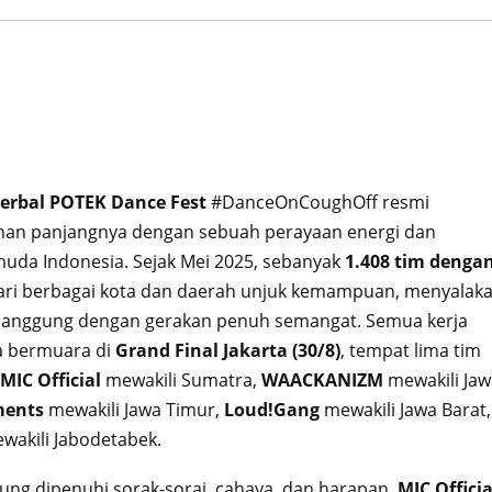
erbal POTEK Dance Fest
#DanceOnCoughOff resmi
nan panjangnya dengan sebuah perayaan energi dan
 muda Indonesia. Sejak Mei 2025, sebanyak
1.408 tim denga
ari berbagai kota dan daerah unjuk kemampuan, menyalak
anggung dengan gerakan penuh semangat. Semua kerja
ya bermuara di
Grand Final Jakarta (30/8)
, tempat lima tim
MIC Official
mewakili Sumatra,
WAACKANIZM
mewakili Ja
ments
mewakili Jawa Timur,
Loud!Gang
mewakili Jawa Barat,
wakili Jabodetabek.
ung dipenuhi sorak-sorai, cahaya, dan harapan.
MIC Officia