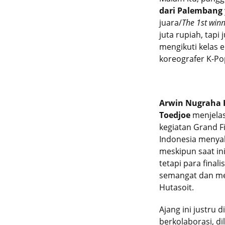
dari Palembang
juara/
The 1st win
juta rupiah, tap
mengikuti kelas 
koreografer K-Po
Arwin Nugraha H
Toedjoe
menjelas
kegiatan Grand F
Indonesia menyal
meskipun saat in
tetapi para final
semangat dan me
Hutasoit.
Ajang ini justru 
berkolaborasi, di