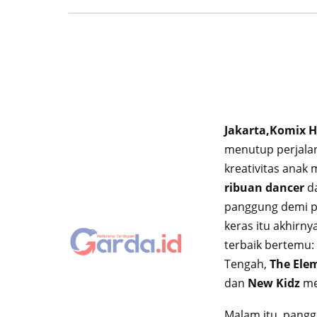
Jakarta,
Komix H
menutup perjala
kreativitas anak
ribuan dancer
d
panggung demi p
keras itu akhirn
terbaik bertemu:
Tengah,
The Ele
dan
New Kidz
me
Malam itu, pangg