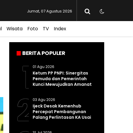
Jumat, 07 Agustus 2026
l
Wisata
Foto
TV
Index
BERITA POPULER
1
01 Agu 2026
Ketum PP PNPI: Sinergitas
Pemuda dan Pemerintah
Kunci Mewujudkan Amanat
Pasal 33 UUD 1945
2
03 Agu 2026
Ijeck Desak Kemenhub
Percepat Pembangunan
Palang Perlintasan KA Usai
Kecelakaan Maut di
Perbaungan
31 Jul 2026