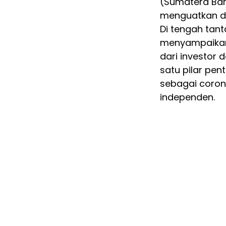
(Sumatera Bar
menguatkan dal
Di tengah tant
menyampaikan 
dari investor
satu pilar pe
sebagai coron
independen.