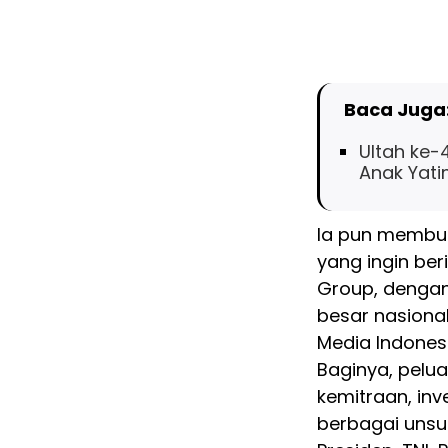
Baca Juga
Ultah ke-
Anak Yat
Ia pun membuk
yang ingin be
Group, dengan
besar nasiona
Media Indones
Baginya, pelu
kemitraan, inv
berbagai unsu