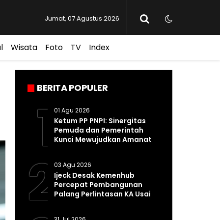
Jumat, 07 Agustus 2026
l
Wisata
Foto
TV
Index
BERITA POPULER
1
01 Agu 2026
Ketum PP PNPI: Sinergitas
Pemuda dan Pemerintah
Kunci Mewujudkan Amanat
Pasal 33 UUD 1945
2
03 Agu 2026
Ijeck Desak Kemenhub
Percepat Pembangunan
Palang Perlintasan KA Usai
Kecelakaan Maut di
Perbaungan
31 Jul 2026