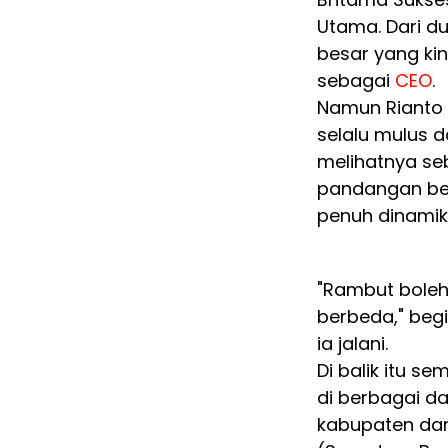
Utama. Dari du
besar yang ki
sebagai
CEO
.
Namun Rianto 
selalu mulus d
melihatnya se
pandangan ber
penuh dinamik
"Rambut boleh
berbeda," begi
ia jalani.
Di balik itu se
di berbagai da
kabupaten dan 