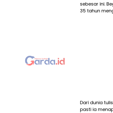
sebesar ini. B
35 tahun mengab
Dari dunia tul
pasti ia menapa