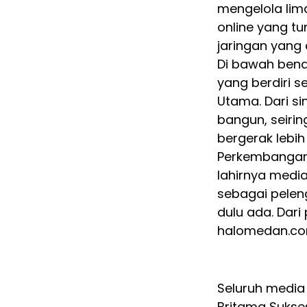
mengelola li
online yang t
jaringan yang
Di bawah ben
yang berdiri s
Utama. Dari s
bangun, seiri
bergerak lebih
Perkembangan
lahirnya media
sebagai pelen
dulu ada. Dari 
halomedan.co
Seluruh media
Britama Sukses