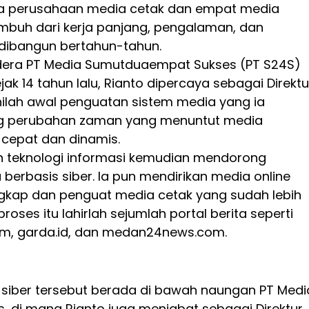
ma perusahaan media cetak dan empat media
umbuh dari kerja panjang, pengalaman, dan
 dibangun bertahun-tahun.
dera PT Media Sumutduaempat Sukses (PT S24S)
ejak 14 tahun lalu, Rianto dipercaya sebagai Direktu
inilah awal penguatan sistem media yang ia
ng perubahan zaman yang menuntut media
 cepat dan dinamis.
 teknologi informasi kemudian mendorong
 berbasis siber. Ia pun mendirikan media online
gkap dan penguat media cetak yang sudah lebih
proses itu lahirlah sejumlah portal berita seperti
m, garda.id, dan medan24news.com.
 siber tersebut berada di bawah naungan PT Medi
, di mana Rianto juga menjabat sebagai Direktur