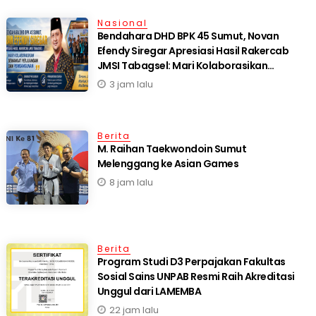
Nasional
Bendahara DHD BPK 45 Sumut, Novan
Efendy Siregar Apresiasi Hasil Rakercab
JMSI Tabagsel: Mari Kolaborasikan
Semangat Perjuangan dan Pembangunan
3 jam lalu
Berita
M. Raihan Taekwondoin Sumut
Melenggang ke Asian Games
8 jam lalu
Berita
Program Studi D3 Perpajakan Fakultas
Sosial Sains UNPAB Resmi Raih Akreditasi
Unggul dari LAMEMBA
22 jam lalu