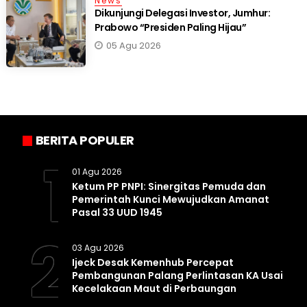
News
Dikunjungi Delegasi Investor, Jumhur:
Prabowo “Presiden Paling Hijau”
05 Agu 2026
BERITA POPULER
1
01 Agu 2026
Ketum PP PNPI: Sinergitas Pemuda dan
Pemerintah Kunci Mewujudkan Amanat
Pasal 33 UUD 1945
2
03 Agu 2026
Ijeck Desak Kemenhub Percepat
Pembangunan Palang Perlintasan KA Usai
Kecelakaan Maut di Perbaungan